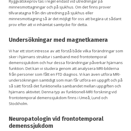
Ryggvätskeprov tas i regel endast vid utredningar på
minnesmottagningar och på sjukhus. Om det finns prover
tillvaratagna från din utredning på sjukhus eller
minnesmottagning så är det möjligt för oss att begära ut sådant
prov efter att vi inhämtat samtycke för detta.
Undersökningar med magnetkamera
Vi har ett stort intresse av att förstå både vilka förändringar som
sker i hjärnans struktur i samband med frontotemporal
demenssjukdom och hur dessa förändringar påverkar hjärnans
funktion. Det kan vi studera genom att analysera MRI-bilderna
från personer som fått en FTD diagnos. Vi kan även utföra MRI-
undersökningen samtidigt som man får utföra en uppgift och på
så sätt förstå det funktionella sambandet mellan uppgiften och
hjärnans aktivitet. Denna typ av funktionell-MRI forskning vid
frontotemporal demenssjukdom finns i Umeå, Lund och
Stockholm.
Neuropatologin vid frontotemporal
demenssjukdom