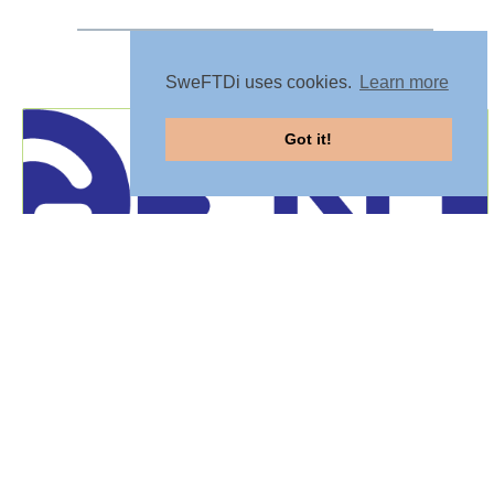
SweFTDi uses cookies.
Learn more
Got it!
Genetic FTD Initiative
Läs mer