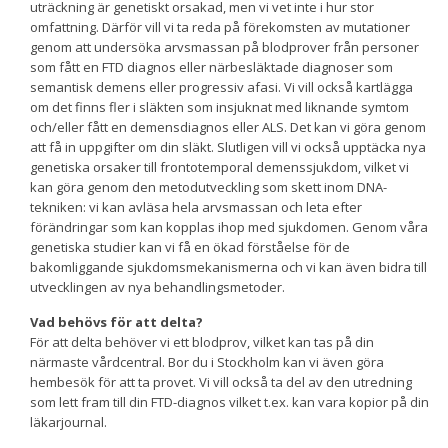
uträckning är genetiskt orsakad, men vi vet inte i hur stor
omfattning. Därför vill vi ta reda på förekomsten av mutationer
genom att undersöka arvsmassan på blodprover från personer
som fått en FTD diagnos eller närbesläktade diagnoser som
semantisk demens eller progressiv afasi. Vi vill också kartlägga
om det finns fler i släkten som insjuknat med liknande symtom
och/eller fått en demensdiagnos eller ALS. Det kan vi göra genom
att få in uppgifter om din släkt. Slutligen vill vi också upptäcka nya
genetiska orsaker till frontotemporal demenssjukdom, vilket vi
kan göra genom den metodutveckling som skett inom DNA-
tekniken: vi kan avläsa hela arvsmassan och leta efter
förändringar som kan kopplas ihop med sjukdomen. Genom våra
genetiska studier kan vi få en ökad förståelse för de
bakomliggande sjukdomsmekanismerna och vi kan även bidra till
utvecklingen av nya behandlingsmetoder.
Vad behövs för att delta?
För att delta behöver vi ett blodprov, vilket kan tas på din
närmaste vårdcentral. Bor du i Stockholm kan vi även göra
hembesök för att ta provet. Vi vill också ta del av den utredning
som lett fram till din FTD-diagnos vilket t.ex. kan vara kopior på din
läkarjournal.