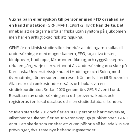
Vuxna barn eller syskon till personer med FTD orsakad av
en känd mutation
(GRN, MAPT, C9orf72, TBK1)
kan delta
. Det
innebär att deltagarna ofta är friska utan symtom på sjukdomen
men har en ärftligt ökad risk att insjukna.
GENFI är en klinisk studie vilket innebär att deltagarna kallas till
undersökningar med magnetkamera, EEG, kognitiva tester,
blodprover, hudbiopsi, läkarundersökning, och ryggvätskeprov
cirka en gång varje eller vartannat år. Undersökningarna sker på
Karolinska Universitetssjukhuset i Huddinge och i Solna, med
övernattning för personer som reser från andra län till Stockholm.
Alla resor och omkostnader ersätts och bokas via en
studiekoordinator. Sedan 2020 genomförs GENFI även i Lund.
Resultaten av undersökningarna och proverna kodas och
registreras i en lokal databas och i en studiedatabas i London.
Studien startade 2012 och fler än 1000 personer har medverkat,
vilket har resulterat i fler än 16 vetenskapliga publikationer. GENFI
är nu i ett skede som innebär att vi kan påbörja så kallade kliniska
prövningar, dvs. testa nya behandlingsmetoder.