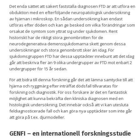
Det enda sättet att säkert fastställa diagnosen FTD är att utföra en
obduktion med en efterföljande neuropatologisk undersökning
av hjärnan i mikroskop. En sådan undersökning kan endast
utföras efter döden och kan ge besked om vilka förändringar som
orsakat de symtom som yttrat sig under sjukdomen. Rent
historiskt har de riktigt stora genombrotten för de
neurodegenerativa demenssjukdomarna skett genom dessa
undersökningar och stora genombrott sker än idag. För
sjukdomsgruppen FTD har dessa upptäckter inneburit att det idag
går att beskriva fler än 9 olika undergrupper av FTD mot enbart 2
undergrupper för 15 år sedan.
För att bidra till denna forskning går det att lämna samtycke till att
hjärna och ryggmärg efter inträffat dödsfall tillvaratas för
forskning och diagnostik. För oss forskare är det en fantastisk
möjlighet att kunna bekräfta den kliniska diagnosen med en
histologisk undersökning. Det innebär också att vi kan utesluta
feldiagnosticerade fall och kan göra nya upptäckter som inte går
att göra på t.ex. djurmodeller.
GENFI – en internationell forskningsstudie