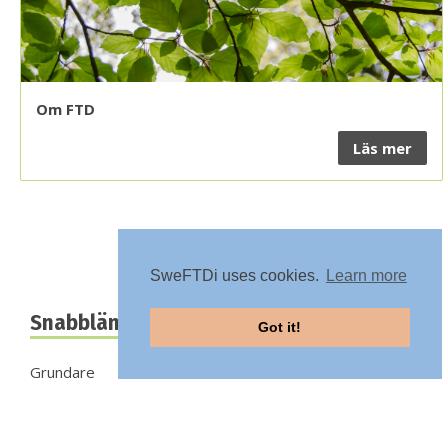
Om FTD
Läs mer
SweFTDi uses cookies.
Learn more
Snabblänkar
Got it!
Grundare
Caroline Graff
Lars-Olof Wahlund