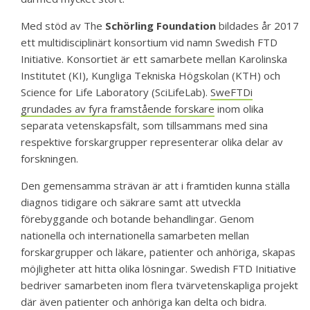
Med stöd av The
Schörling Foundation
bildades år 2017
ett multidisciplinärt konsortium vid namn Swedish FTD
Initiative. Konsortiet är ett samarbete mellan Karolinska
Institutet (KI), Kungliga Tekniska Högskolan (KTH) och
Science for Life Laboratory (SciLifeLab).
SweFTDi
grundades av fyra framstående forskare
inom olika
separata vetenskapsfält, som tillsammans med sina
respektive forskargrupper representerar olika delar av
forskningen.
Den gemensamma strävan är att i framtiden kunna ställa
diagnos tidigare och säkrare samt att utveckla
förebyggande och botande behandlingar. Genom
nationella och internationella samarbeten mellan
forskargrupper och läkare, patienter och anhöriga, skapas
möjligheter att hitta olika lösningar. Swedish FTD Initiative
bedriver samarbeten inom flera tvärvetenskapliga projekt
där även patienter och anhöriga kan delta och bidra.