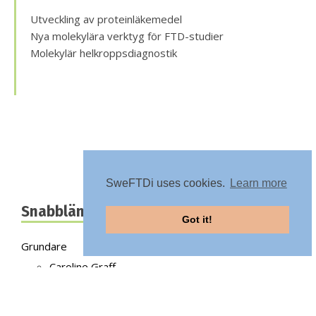
Utveckling av proteinläkemedel
Nya molekylära verktyg för FTD-studier
Molekylär helkroppsdiagnostik
SweFTDi uses cookies.
Learn more
Snabblänkar
Got it!
Grundare
Caroline Graff
Lars-Olof Wahlund
Peter Nilsson